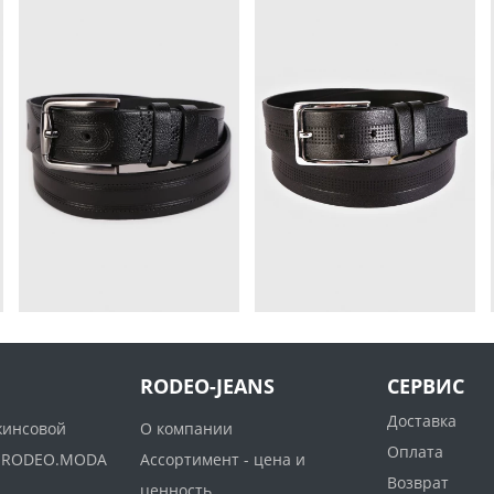
RODEO-JEANS
СЕРВИС
Доставка
жинсовой
О компании
Оплата
ww.RODEO.MODA
Ассортимент - цена и
Возврат
ценность