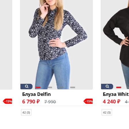
Блуза Delfin
Блуза Whi
6 790 ₽
4 240 ₽
7 990
4
-15%
-15%
42 (S)
42 (S)