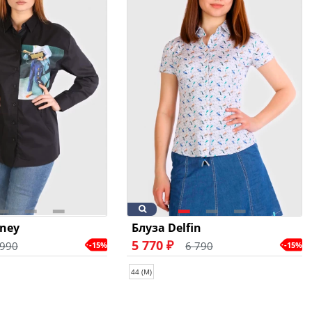
tney
Блуза Delfin
5 770 ₽
 990
6 790
-15%
-15%
44 (M)