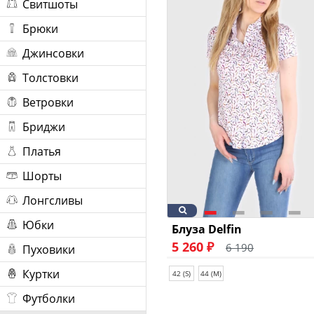
Свитшоты
Брюки
Джинсовки
Толстовки
Ветровки
Бриджи
Платья
Шорты
Лонгсливы
Юбки
Блуза Delfin
5 260 ₽
6 190
Пуховики
Куртки
42 (S)
44 (M)
Футболки