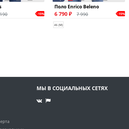
s
Поло Enrico Beleno
6 790 ₽
 190
7 990
-15%
-15%
46 (M)
МЫ В СОЦИАЛЬНЫХ СЕТЯХ
ферта