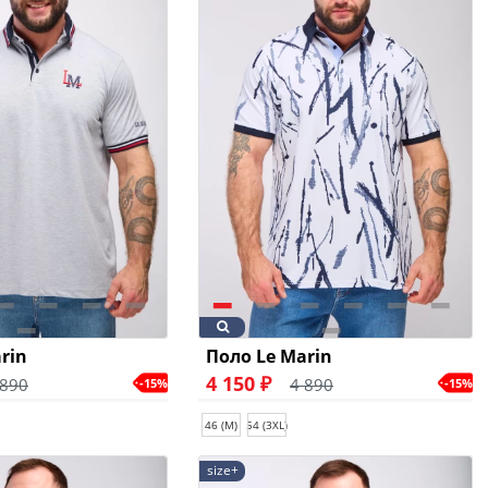
rin
Поло Le Marin
4 150 ₽
 890
4 890
-15%
-15%
46 (M)
54 (3XL)
size+