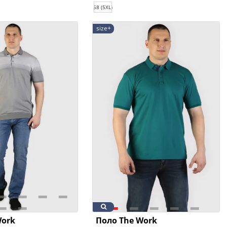
58 (5XL)
size+
Work
Поло The Work