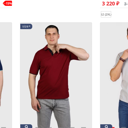
3 220 ₽
3
-15%
52 (2XL)
size+