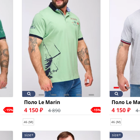
Поло Le Marin
Поло Le Ma
4 150 ₽
4 150 ₽
4 890
4
-15%
-15%
46 (M)
46 (M)
size+
size+