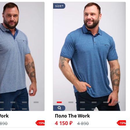
size+
Work
Поло The Work
4 150 ₽
 890
4 890
-15%
-15%