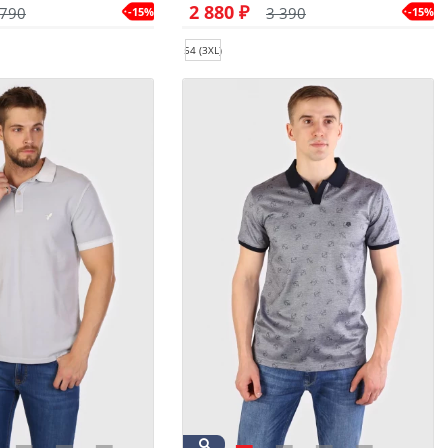
2 880 ₽
 790
3 390
-15%
-15%
54 (3XL)