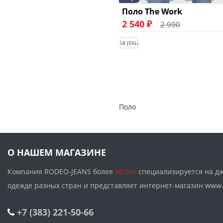
Поло The Work
2 540 ₽
2 990
58 (5XL)
Поло
О НАШЕМ МАГАЗИНЕ
Компания RODEO-JEANS более
30 лет
специализируется на д
одежде разных стран и представляет интернет-магазин w
+7 (383) 221-50-66