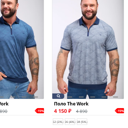
Work
Поло The Work
4 150 ₽
 890
4 890
-15%
-15%
52 (2XL)
56 (4XL)
58 (5XL)