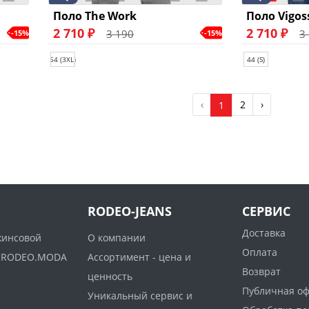
Поло The Work
Поло Vigos
2 710 ₽
2 710 ₽
3 190
3
-15%
-15%
54 (3XL)
44 (S)
‹
2
›
1
RODEO-JEANS
СЕРВИС
Доставка
жинсовой
О компании
Оплата
ww.RODEO.MODA
Ассортимент - цена и
Возврат
ценность
Публичная о
Уникальный сервис и