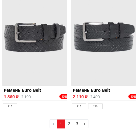
Ремень Euro Belt
Ремень Euro Belt
1 860 ₽
2 110 ₽
2 190
2 490
-15%
-15%
115
115
130
‹
2
3
›
1