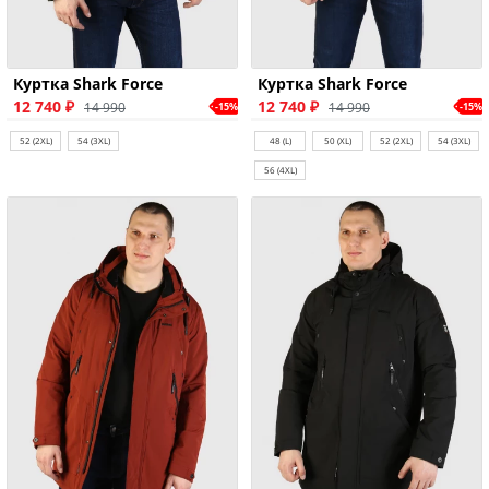
Куртка Shark Force
Куртка Shark Force
12 740 ₽
12 740 ₽
14 990
14 990
-15%
-15%
52 (2XL)
54 (3XL)
48 (L)
50 (XL)
52 (2XL)
54 (3XL)
56 (4XL)