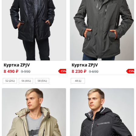
Куртка ZPJV
Куртка ZPJV
8 490 ₽
8 230 ₽
9 990
9 690
-15%
-15%
52 (2XL)
56 (4XL)
58 (5XL)
48 (L)