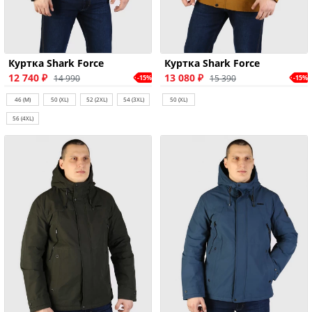
Куртка Shark Force
Куртка Shark Force
12 740 ₽
13 080 ₽
14 990
15 390
-15%
-15%
46 (M)
50 (XL)
52 (2XL)
54 (3XL)
50 (XL)
56 (4XL)