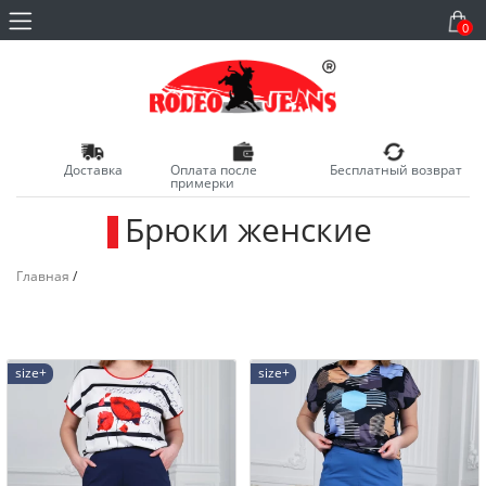
0
Доставка
Оплата после
Бесплатный возврат
примерки
Брюки женские
_
Главная
/
size+
size+