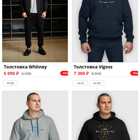
Толстовка Whitney
Толстовка Vigoss
5 090 ₽
7 300 ₽
5 990
8 590
-15%
-15%
46 (M)
44 (S)
46 (M)