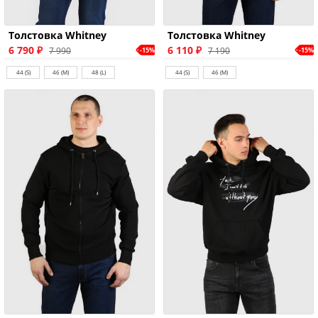
Толстовка Whitney
Толстовка Whitney
6 790 ₽
6 110 ₽
7 990
7 190
-15%
-15%
44 (S)
46 (M)
48 (L)
44 (S)
46 (M)