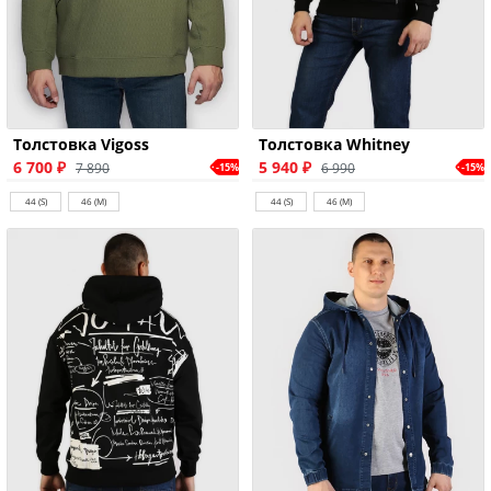
Толстовка Vigoss
Толстовка Whitney
6 700 ₽
5 940 ₽
7 890
6 990
-15%
-15%
44 (S)
46 (M)
44 (S)
46 (M)