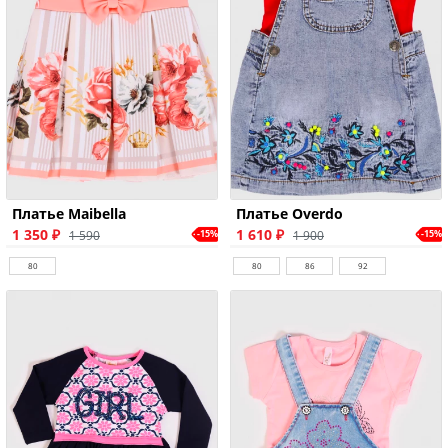
Платье Maibella
Платье Overdo
1 350 ₽
1 610 ₽
1 590
1 900
-15%
-15%
80
80
86
92