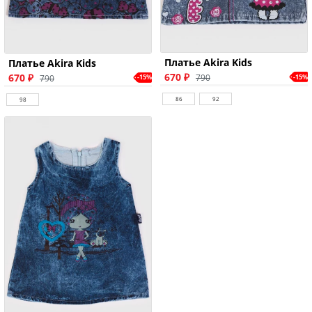
Платье Akira Kids
Платье Akira Kids
670 ₽
670 ₽
790
-15%
790
-15%
86
92
98