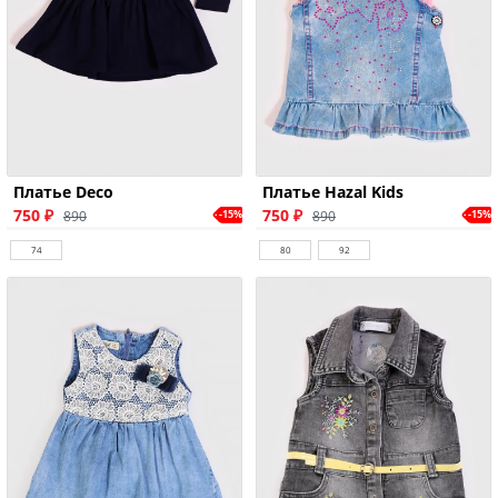
Платье Deco
Платье Hazal Kids
750 ₽
750 ₽
890
890
-15%
-15%
74
80
92