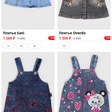
Платье Sani
Платье Overdo
1 260 ₽
1 350 ₽
1 490
1 590
-15%
-15%
74
80
86
92