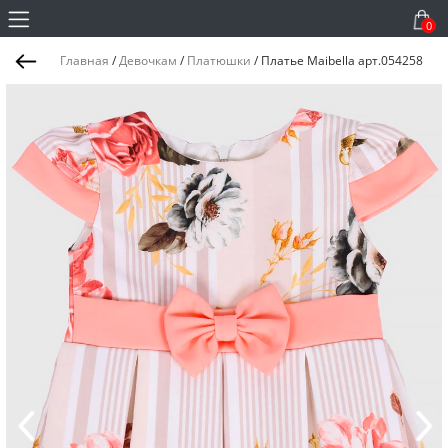
0
Главная
/
Девочкам
/
Платюшки
/
Платье Maibella арт.054258