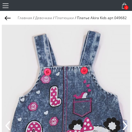
0
Главная
/
Девочкам
/
Платюшки
/
Платье Akira Kids арт.049682