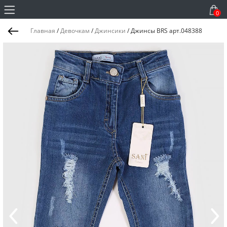
0
Главная
/
Девочкам
/
Джинсики
/
Джинсы BRS арт.048388