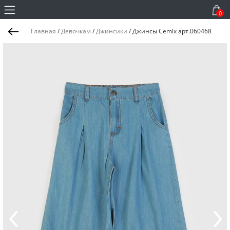
0
Главная
/
Девочкам
/
Джинсики
/
Джинсы Cemix арт.060468