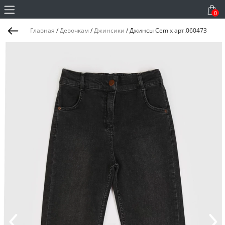
0
Главная
/
Девочкам
/
Джинсики
/
Джинсы Cemix арт.060473