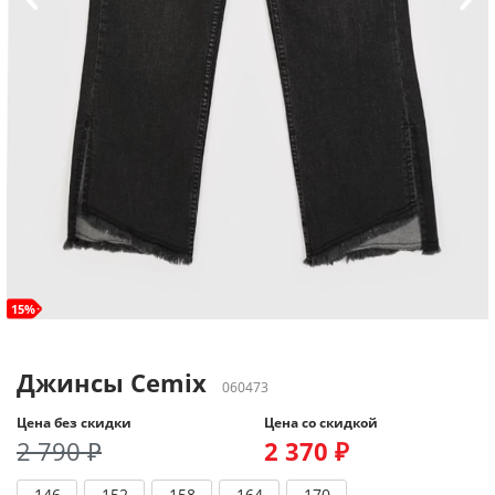
15%
Джинсы Cemix
060473
Цена без скидки
Цена со скидкой
2 790 ₽
2 370 ₽
146
152
158
164
170