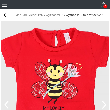
0
Главная
/
Девочкам
/
Футболочки
/
Футболка Difa арт.054029