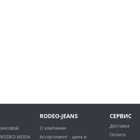
RODEO-JEANS
СЕРВИС
Доставка
жинсовой
О компании
Оплата
ww.RODEO.MODA
Ассортимент - цена и