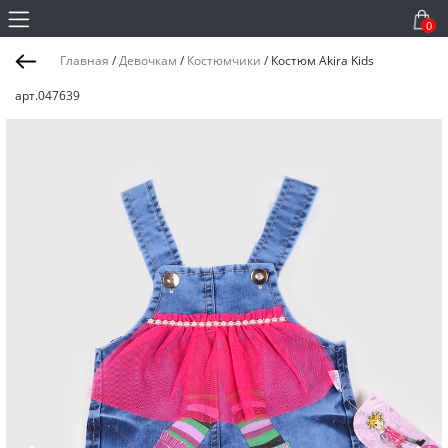
0
Главная
/
Девочкам
/
Костюмчики
/
Костюм Akira Kids
арт.047639