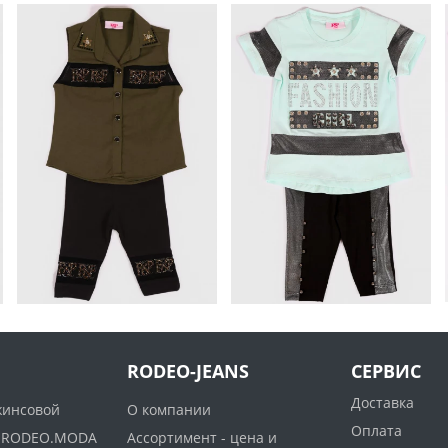
RODEO-JEANS
СЕРВИС
Доставка
жинсовой
О компании
Оплата
ww.RODEO.MODA
Ассортимент - цена и