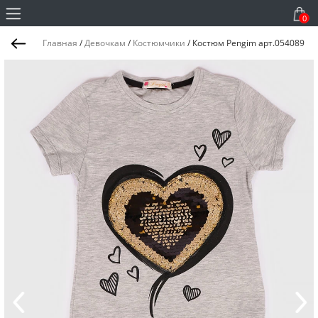
0
Главная
/
Девочкам
/
Костюмчики
/
Костюм Pengim арт.054089