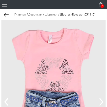
0
Главная
/
Девочкам
/
Шортики
/
Шорты J-Roys арт.051117