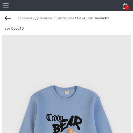
0
Главная
/
Девочкам
/
Свитшоты
/
Свитшот Divonette
арт.060610