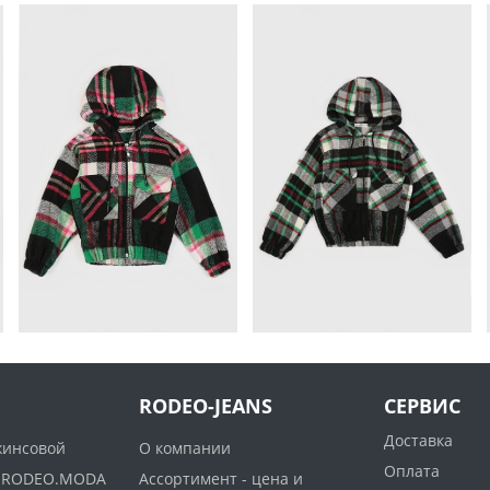
RODEO-JEANS
СЕРВИС
Доставка
жинсовой
О компании
Оплата
ww.RODEO.MODA
Ассортимент - цена и