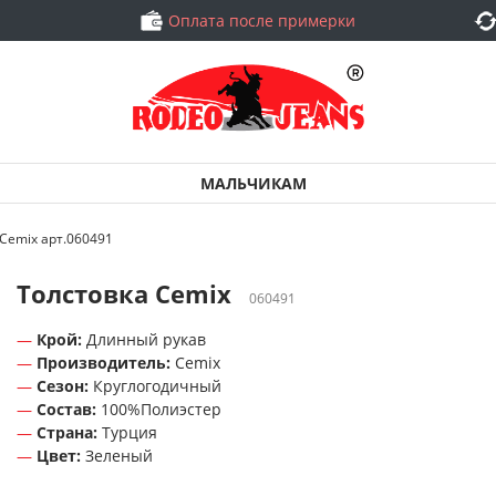
Оплата после примерки
МАЛЬЧИКАМ
Cemix арт.060491
Толстовка Cemix
060491
Крой:
Длинный рукав
Производитель:
Cemix
Сезон:
Круглогодичный
Состав:
100%Полиэстер
Страна:
Турция
Цвет:
Зеленый