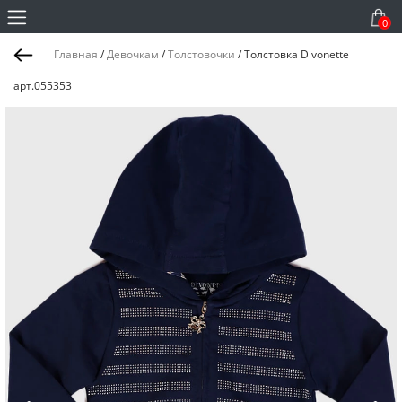
0
Главная
/
Девочкам
/
Толстовочки
/
Толстовка Divonette
арт.055353