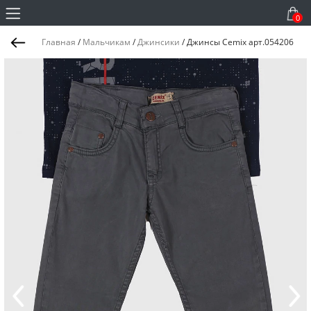
0
Главная
/
Мальчикам
/
Джинсики
/
Джинсы Cemix арт.054206