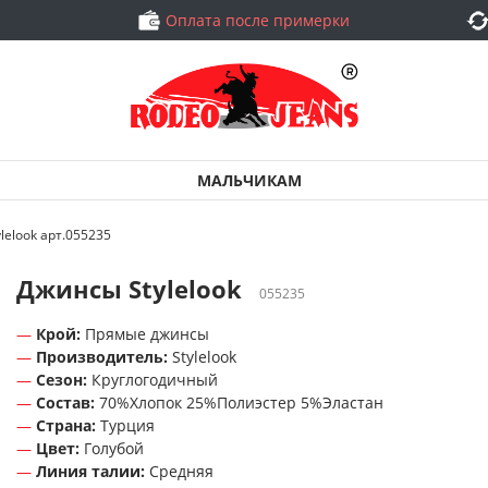
Оплата после примерки
МАЛЬЧИКАМ
lelook арт.055235
Джинсы Stylelook
055235
Крой:
Прямые джинсы
Производитель:
Stylelook
Сезон:
Круглогодичный
Состав:
70%Хлопок 25%Полиэстер 5%Эластан
Страна:
Турция
Цвет:
Голубой
Линия талии:
Средняя