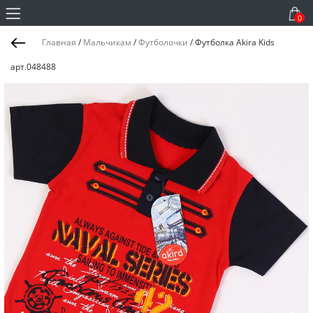
0
Главная
/
Мальчикам
/
Футболочки
/
Футболка Akira Kids
арт.048488