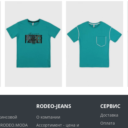
RODEO-JEANS
СЕРВИС
Доставка
жинсовой
О компании
Оплата
ww.RODEO.MODA
Ассортимент - цена и