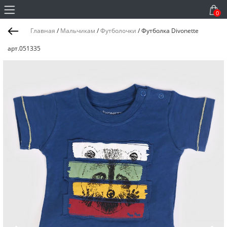
0
Главная
/
Мальчикам
/
Футболочки
/
Футболка Divonette
арт.051335