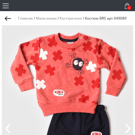
0
Главная
/
Мальчикам
/
Костюмчики
/
Костюм BRS арт.049089