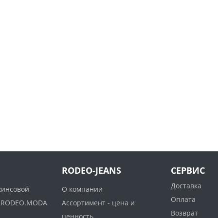
RODEO-JEANS
СЕРВИС
Доставка
жинсовой
О компании
Оплата
ww.RODEO.MODA
Ассортимент - цена и
Возврат
ценность