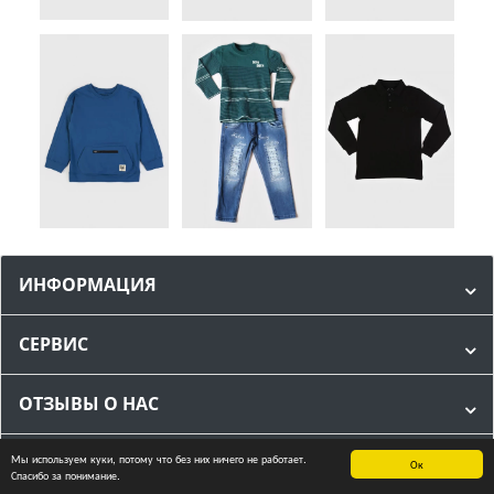
ИНФОРМАЦИЯ
СЕРВИС
ОТЗЫВЫ О НАС
Мы используем куки, потому что без них ничего не работает.
МЫ В СОЦИАЛЬНЫХ СЕТЯХ
Ок
Спасибо за понимание.