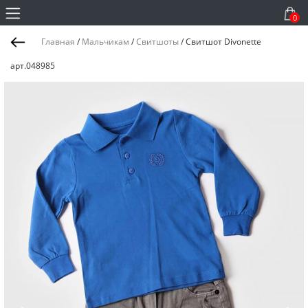
0
Главная
/
Мальчикам
/
Свитшоты
/
Свитшот Divonette
арт.048985