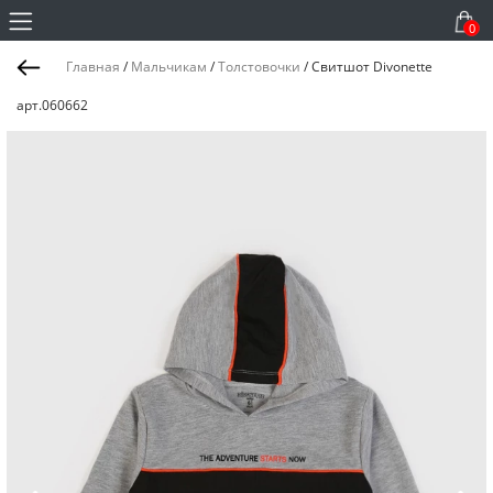
0
Главная
/
Мальчикам
/
Толстовочки
/
Свитшот Divonette
арт.060662