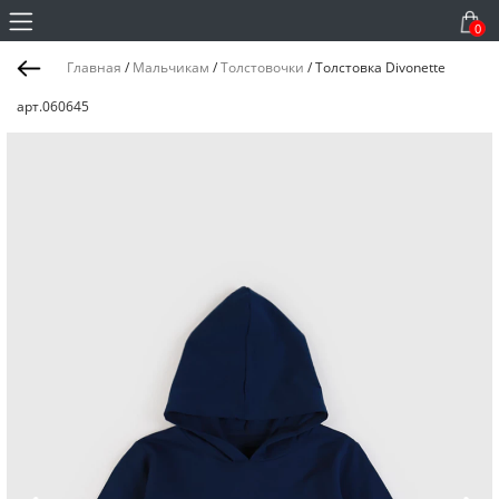
0
Главная
/
Мальчикам
/
Толстовочки
/
Толстовка Divonette
арт.060645