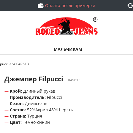
Оплата после примерки
МАЛЬЧИКАМ
pucci арт.049613
Джемпер Filpucci
049613
Крой:
Длинный рукав
Производитель:
Filpucci
Сезон:
Демисезон
Состав:
52%Акрил 48%Шерсть
Страна:
Турция
Цвет:
Темно-синий