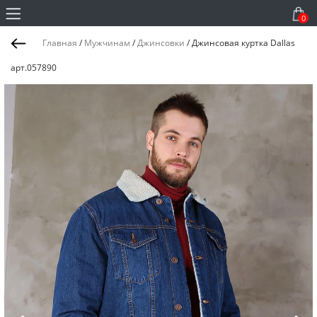
0
Главная
/
Мужчинам
/
Джинсовки
/
Джинсовая куртка Dallas
арт.057890