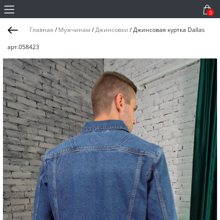
0
Главная
/
Мужчинам
/
Джинсовки
/
Джинсовая куртка Dallas
арт.058423