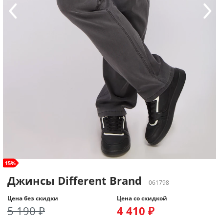
size+
15%
Джинсы Different Brand
061798
Цена без скидки
Цена со скидкой
5 190 ₽
4 410 ₽