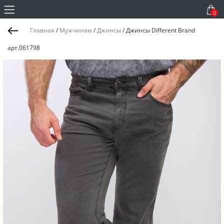
0
Главная
/
Мужчинам
/
Джинсы
/
Джинсы Different Brand
арт.061798