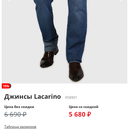
рост+
15%
Джинсы Lacarino
058901
Цена без скидки
Цена со скидкой
6 690 ₽
5 680 ₽
Таблица размеров