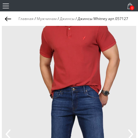
0
Главная
/
Мужчинам
/
Джинсы
/
Джинсы Whitney арт.057127