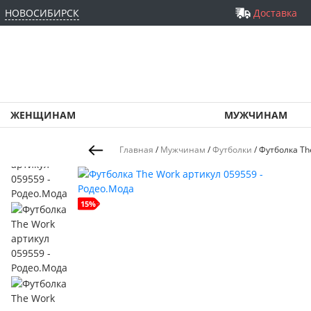
НОВОСИБИРСК
Доставка
ЖЕНЩИНАМ
МУЖЧИНАМ
Главная
/
Мужчинам
/
Футболки
/
Футболка Th
size+
15%