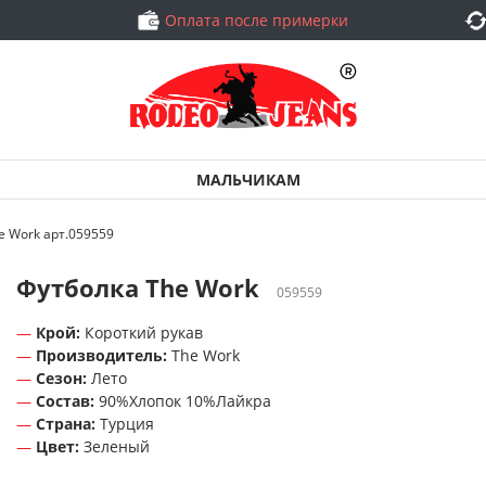
Оплата после примерки
МАЛЬЧИКАМ
e Work арт.059559
Футболка The Work
059559
Крой:
Короткий рукав
Производитель:
The Work
Сезон:
Лето
Состав:
90%Хлопок 10%Лайкра
Страна:
Турция
Цвет:
Зеленый