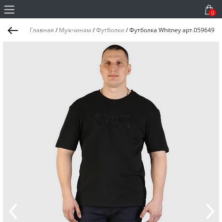
0
Главная
/
Мужчинам
/
Футболки
/
Футболка Whitney арт.059649