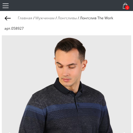
0
Главная
/
Мужчинам
/
Лонгсливы
/
Лонгслив The Work
арт.058927