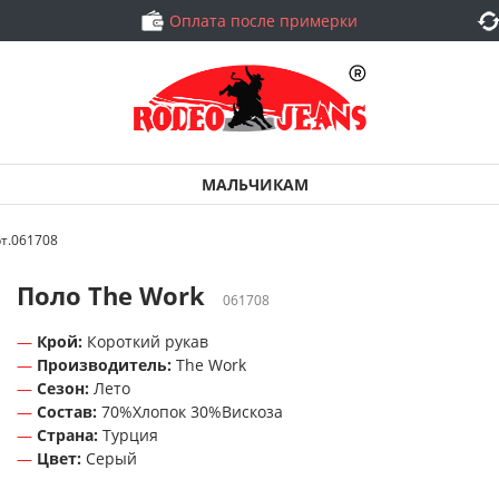
Оплата после примерки
МАЛЬЧИКАМ
рт.061708
Поло The Work
061708
Крой:
Короткий рукав
Производитель:
The Work
Сезон:
Лето
Состав:
70%Хлопок 30%Вискоза
Страна:
Турция
Цвет:
Серый