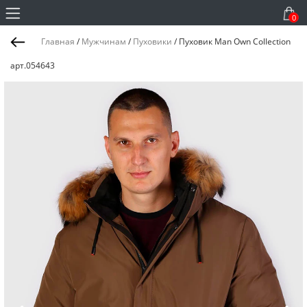
0
Главная
/
Мужчинам
/
Пуховики
/
Пуховик Man Own Collection
арт.054643