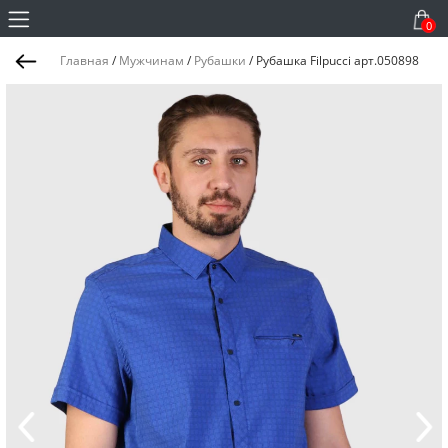
0
Главная
/
Мужчинам
/
Рубашки
/
Рубашка Filpucci арт.050898