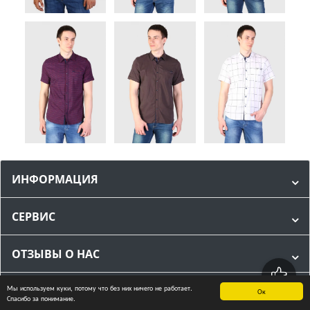
ИНФОРМАЦИЯ
СЕРВИС
ОТЗЫВЫ О НАС
Мы используем куки, потому что без них ничего не работает.
МЫ В СОЦИАЛЬНЫХ СЕТЯХ
Ок
Спасибо за понимание.