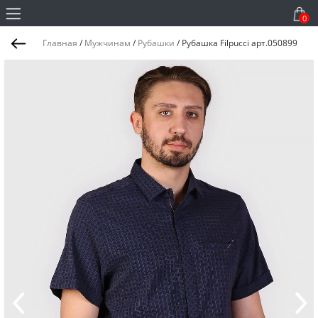
0
Главная
/
Мужчинам
/
Рубашки
/
Рубашка Filpucci арт.050899