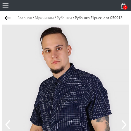
0
Главная
/
Мужчинам
/
Рубашки
/
Рубашка Filpucci арт.050913