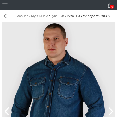
0
Главная
/
Мужчинам
/
Рубашки
/
Рубашка Whitney арт.060397