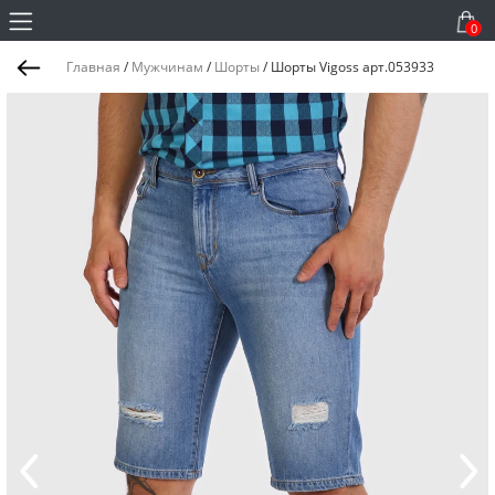
0
Главная
/
Мужчинам
/
Шорты
/
Шорты Vigoss арт.053933