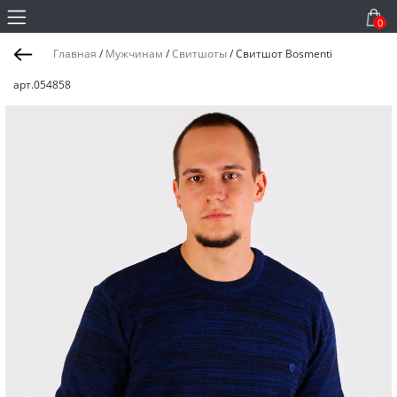
0
Главная
/
Мужчинам
/
Свитшоты
/
Свитшот Bosmenti
арт.054858