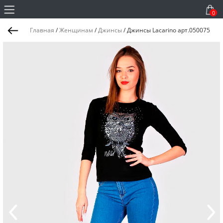
0
Главная
/
Женщинам
/
Джинсы
/
Джинсы Lacarino арт.050075